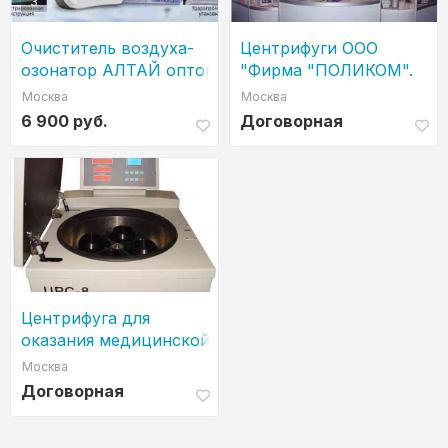
3
Очиститель воздуха-
Центрифуги ООО
озонатор АЛТАЙ оптом
"Фирма "ПОЛИКОМ".
и в розницу от
На рынке 35 лет
Москва
Москва
производителя.
6 900 руб.
Договорная
Центрифуга для
оказания медицинской
помощи населелению
Москва
Договорная