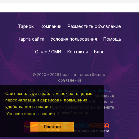
Тарифы
Компании
Разместить объявление
Карта сайта
Условия пользования
Помощь
О нас / СМИ
Контакты
Блог
© 2020 - 2026 bbaza.ru - доска бизнес-
объявлений
Сайт bbaza.ru использует
файлы «cookie»
, с
Сайт использует файлы «cookie», с целью
целью персонализации сервисов и повышения
персонализации сервисов и повышения
удобства пользования веб-сайтом. Если вы не
удобства пользования.
хотите использовать файлы «cookie», измените
настройки браузера.
Условия использования
Мобильная
Понятно
версия