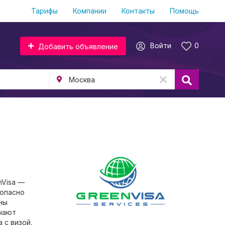
Тарифы
Компании
Контакты
Помощь
Войти
0
Добавить объявление
nVisa —
зопасно
ны
ючают
 с визой.