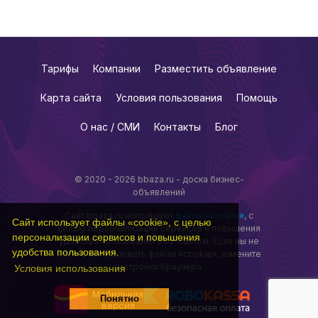
Тарифы
Компании
Разместить объявление
Карта сайта
Условия пользования
Помощь
О нас / СМИ
Контакты
Блог
© 2020 - 2026 bbaza.ru - доска бизнес-
объявлений
Сайт bbaza.ru использует
файлы «cookie»
, с
Сайт использует файлы «cookie», с целью
целью персонализации сервисов и повышения
персонализации сервисов и повышения
удобства пользования веб-сайтом. Если вы не
удобства пользования.
хотите использовать файлы «cookie», измените
настройки браузера.
Условия использования
Мобильная
Понятно
версия