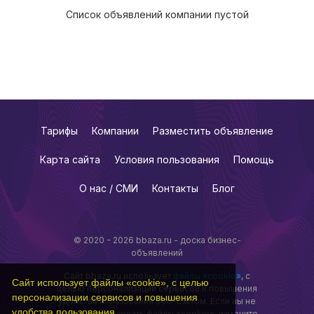
Список объявлений компании пустой
Тарифы
Компании
Разместить объявление
Карта сайта
Условия пользования
Помощь
О нас / СМИ
Контакты
Блог
© 2020 - 2026 bbaza.ru - доска бизнес-
объявлений
Сайт bbaza.ru использует
файлы «cookie»
, с
Сайт использует файлы «cookie», с целью
целью персонализации сервисов и повышения
персонализации сервисов и повышения
удобства пользования веб-сайтом. Если вы не
удобства пользования.
хотите использовать файлы «cookie», измените