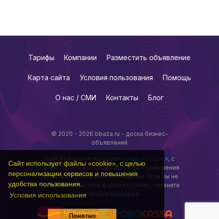
Тарифы
Компании
Разместить объявление
Карта сайта
Условия пользования
Помощь
О нас / СМИ
Контакты
Блог
© 2020 - 2026 bbaza.ru - доска бизнес-
объявлений
Сайт bbaza.ru использует
файлы «cookie»
, с
Сайт использует файлы «cookie», с целью
целью персонализации сервисов и повышения
персонализации сервисов и повышения
удобства пользования веб-сайтом. Если вы не
удобства пользования.
хотите использовать файлы «cookie», измените
настройки браузера.
Условия использования
Мобильная
Понятно