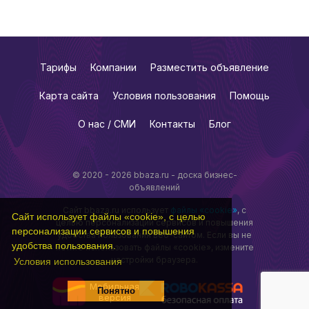
Тарифы
Компании
Разместить объявление
Карта сайта
Условия пользования
Помощь
О нас / СМИ
Контакты
Блог
© 2020 - 2026 bbaza.ru - доска бизнес-
объявлений
Сайт bbaza.ru использует
файлы «cookie»
, с
Сайт использует файлы «cookie», с целью
целью персонализации сервисов и повышения
персонализации сервисов и повышения
удобства пользования веб-сайтом. Если вы не
удобства пользования.
хотите использовать файлы «cookie», измените
настройки браузера.
Условия использования
Мобильная
Понятно
версия