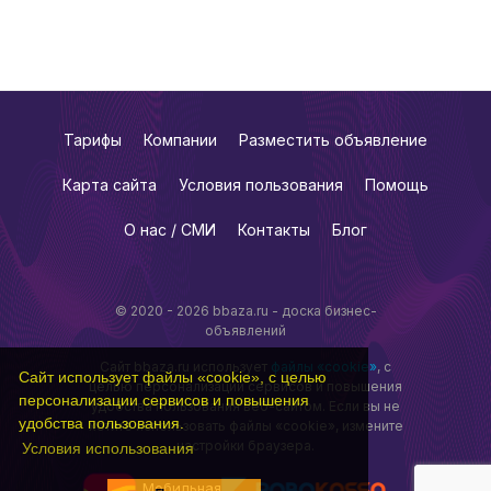
Тарифы
Компании
Разместить объявление
Карта сайта
Условия пользования
Помощь
О нас / СМИ
Контакты
Блог
© 2020 - 2026 bbaza.ru - доска бизнес-
объявлений
Сайт bbaza.ru использует
файлы «cookie»
, с
Сайт использует файлы «cookie», с целью
целью персонализации сервисов и повышения
персонализации сервисов и повышения
удобства пользования веб-сайтом. Если вы не
удобства пользования.
хотите использовать файлы «cookie», измените
настройки браузера.
Условия использования
Мобильная