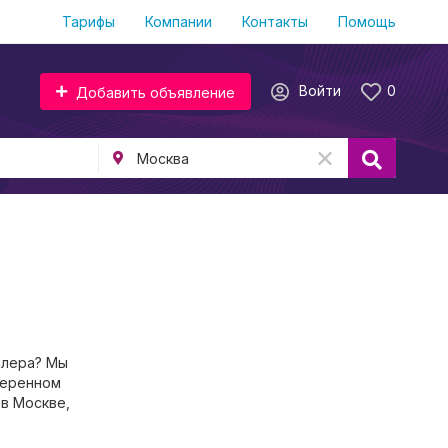
Тарифы
Компании
Контакты
Помощь
Войти
0
Добавить объявление
илера? Мы
веренном
 в Москве,