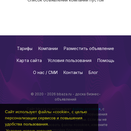
Тарифы
Компании
Разместить объявление
Карта сайта
Условия пользования
Помощь
О нас / СМИ
Контакты
Блог
© 2020 - 2026 bbaza.ru - доска бизнес-
объявлений
Сайт bbaza.ru использует
файлы «cookie»
, с
Сайт использует файлы «cookie», с целью
целью персонализации сервисов и повышения
персонализации сервисов и повышения
удобства пользования веб-сайтом. Если вы не
удобства пользования.
хотите использовать файлы «cookie», измените
настройки браузера.
Условия использования