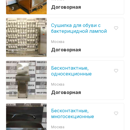
Договорная
3
Сушилка для обуви с
бактерицидной лампой
ASP- AIR-L-O
Москва
Договорная
6
Бесконтактные,
односекционные
сенсорные рукомойники
Москва
ASP-W
Договорная
3
Бесконтактные,
многосекционные
сенсорные рукомойники
Москва
ASP-WL