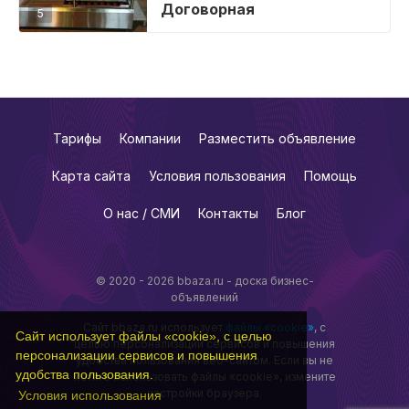
Договорная
5
Тарифы
Компании
Разместить объявление
Карта сайта
Условия пользования
Помощь
О нас / СМИ
Контакты
Блог
© 2020 - 2026 bbaza.ru - доска бизнес-
объявлений
Сайт bbaza.ru использует
файлы «cookie»
, с
Сайт использует файлы «cookie», с целью
целью персонализации сервисов и повышения
персонализации сервисов и повышения
удобства пользования веб-сайтом. Если вы не
удобства пользования.
хотите использовать файлы «cookie», измените
настройки браузера.
Условия использования