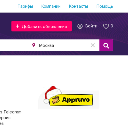
Тарифы
Компании
Контакты
Помощь
Войти
0
Добавить объявление
з Telegram
сервис —
ез