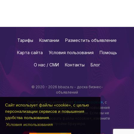
Тарифы
Компании
Разместить объявление
Карта сайта
Условия пользования
Помощь
О нас / СМИ
Контакты
Блог
© 2020 - 2026 bbaza.ru - доска бизнес-
объявлений
Сайт bbaza.ru использует
файлы «cookie»
, с
Сайт использует файлы «cookie», с целью
целью персонализации сервисов и повышения
персонализации сервисов и повышения
удобства пользования веб-сайтом. Если вы не
удобства пользования.
хотите использовать файлы «cookie», измените
настройки браузера.
Условия использования