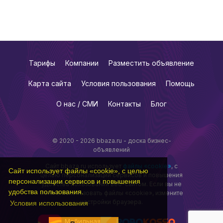
Тарифы
Компании
Разместить объявление
Карта сайта
Условия пользования
Помощь
О нас / СМИ
Контакты
Блог
© 2020 - 2026 bbaza.ru - доска бизнес-
объявлений
Сайт bbaza.ru использует
файлы «cookie»
, с
Сайт использует файлы «cookie», с целью
целью персонализации сервисов и повышения
персонализации сервисов и повышения
удобства пользования веб-сайтом. Если вы не
удобства пользования.
хотите использовать файлы «cookie», измените
настройки браузера.
Условия использования
Мобильная