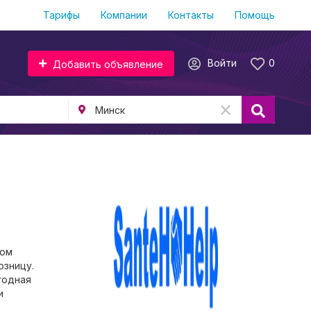
Тарифы
Компании
Контакты
Помощь
Войти
0
Добавить объявление
ром
озницу.
годная
и