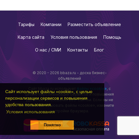
Тарифы
Компании
Разместить объявление
Карта сайта
Условия пользования
Помощь
О нас / СМИ
Контакты
Блог
© 2020 - 2026 bbaza.ru - доска бизнес-
объявлений
Сайт bbaza.ru использует
файлы «cookie»
, с
Сайт использует файлы «cookie», с целью
целью персонализации сервисов и повышения
персонализации сервисов и повышения
удобства пользования веб-сайтом. Если вы не
удобства пользования.
хотите использовать файлы «cookie», измените
настройки браузера.
Условия использования
Мобильная
Понятно
версия