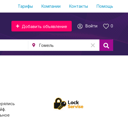
Тарифы
Компании
Контакты
Помощь
Войти
0
Добавить объявление
ерялись
йф.
льное