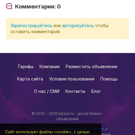
Комментарии: 0
Зарегистрируйтесь
или
авторизуйтесь
чтобы
оставить комментарий.
Тарифы
Компании
Разместить объявление
Карта сайта
Условия пользования
Помощь
О нас / СМИ
Контакты
Блог
© 2020 - 2026 bbaza.ru - доска бизнес-
объявлений
Сайт bbaza.ru использует
файлы «cookie»
, с
Сайт использует файлы «cookie», с целью
целью персонализации сервисов и повышения