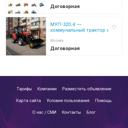
Договорная
МУП-320.4 —
коммунальный трактор на
базе МТЗ 320
Москва
Договорная
Тарифы
Компании
Разместить объявление
Карта сайта
Условия пользования
Помощь
О нас / СМИ
Контакты
Блог