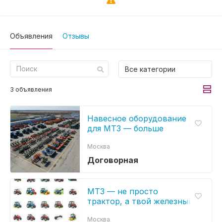
Объявления
Отзывы
Все категории
3 объявления
Навесное оборудование
для МТЗ — больше
возможностей для вашей
Москва
техники
Договорная
МТЗ — не просто
трактор, а твой железный
напарник на годы
Москва