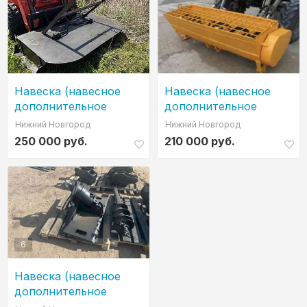
3
Навеска (навесное
Навеска (навесное
дополнительное
дополнительное
вспомогательное
вспомогательное
Нижний Новгород
Нижний Новгород
оборудование) мульчер
оборудование) ковш W
250 000 руб.
210 000 руб.
1500
6
Навеска (навесное
дополнительное
вспомогательное