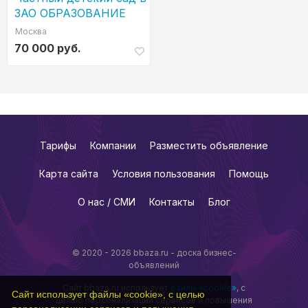
ЗАО ОБРАЗОВАНИЕ
ПЛЮС...I
Москва
70 000 руб.
Тарифы
Компании
Разместить объявление
Карта сайта
Условия пользования
Помощь
О нас / СМИ
Контакты
Блог
© 2020 - 2026 bbaza.ru - доска бизнес-
объявлений
Сайт bbaza.ru использует
файлы «cookie»
, с
Сайт использует файлы «cookie», с целью
целью персонализации сервисов и повышения