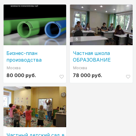
6
Бизнес-план
Частная школа
производства
ОБРАЗОВАНИЕ
полипропиленовых
ПЛЮС...I
Москва
Москва
труб и фитингов "под-
80 000 руб.
78 000 руб.
ключ "
10
Частный детский сад в