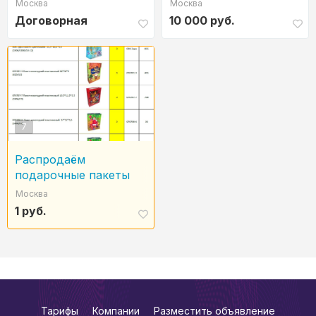
производителя - оптом
Вердантит.
Москва
Москва
Договорная
10 000 руб.
7
Распродаём
подарочные пакеты
Москва
1 руб.
Тарифы
Компании
Разместить объявление