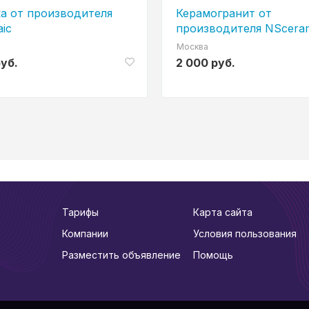
а от производителя
Керамогранит от
ic
производителя NScera
Москва
руб.
2 000 руб.
Тарифы
Карта сайта
Компании
Условия пользования
Разместить объявление
Помощь