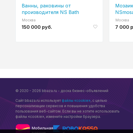
Ванны, раковины от
Мозаик
производителя NS Bath
NSmosa
Москва
Москва
150 000 руб.
7 000 
© 2020 - 2026 bbaza.ru - доска бизнес-объявлений
Сайт bbaza.ru использует
файлы «cookie»
, с целью
персонализации сервисов и повышения удобства
пользования веб-сайтом. Если вы не хотите использовать
файлы «cookie», измените настройки браузера.
Мобильная
версия