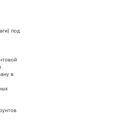
аги) под
унтовой
и
ану в
ных
рунтов