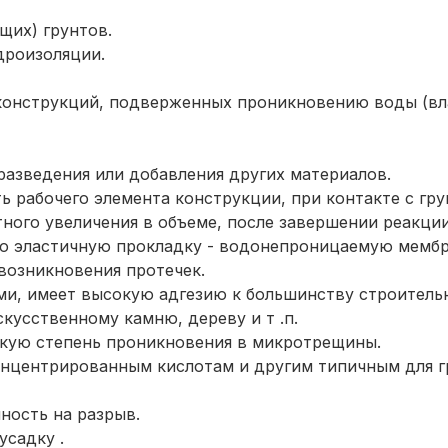
щих) грунтов.
дроизоляции.
конструкций, подверженных проникновению воды (вл
разведения или добавления других материалов.
ть рабочего элемента конструкции, при контакте с гр
тного увеличения в объеме, после завершении реакци
ую эластичную прокладку - водонепроницаемую мембр
озникновения протечек.
ми, имеет высокую адгезию к большинству строитель
скусственному камню, дереву и т .п.
сокую степень проникновения в микротрещины.
онцентрированным кислотам и другим типичным для г
ность на разрыв.
усадку .