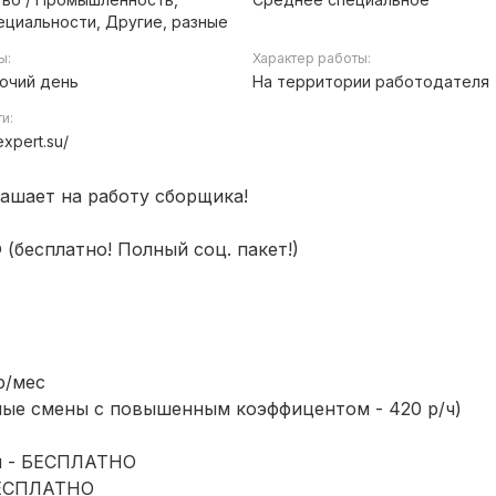
ециальности, Другие, разные
ы:
Характер работы:
очий день
На территории работодателя
ти:
expert.su/
ашает на работу сборщика!
(бесплатно! Полный соц. пакет!)
р/мес
чные смены с повышенным коэффицентом - 420 р/ч)
ты - БЕСПЛАТНО
 БЕСПЛАТНО