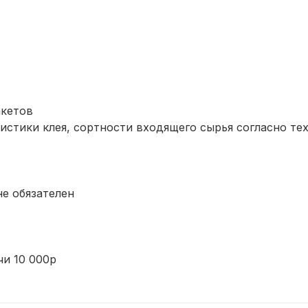
акетов
ристики клея, сортности входящего сырья согласно те
не обязателен
чи 10 000р