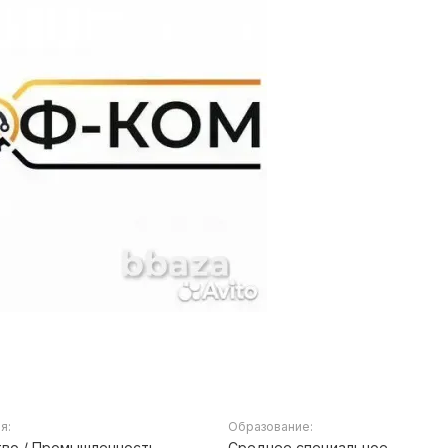
я:
Образование:
во / Промышленность,
Среднее специальное