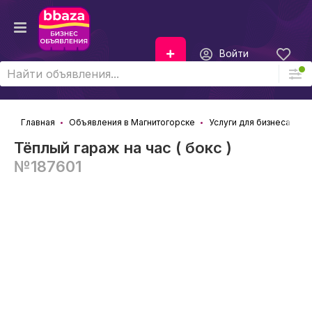
Войти
Главная
Объявления в Магнитогорске
Услуги для бизнеса
Д
Тёплый гараж на час ( бокс )
№187601