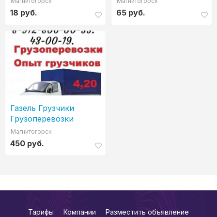
Магнитогорск
Магнитогорск
18 руб.
65 руб.
Газель Грузчики
Грузоперевозки
Магнитогорск
Магнитогорск
450 руб.
Тарифы
Компании
Разместить объявление