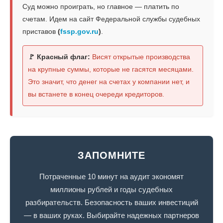
Суд можно проиграть, но главное — платить по
счетам. Идем на сайт Федеральной службы судебных
приставов
(
fssp.gov.ru
)
.
🚩 Красный флаг:
Висят открытые производства
на крупные суммы, которые не гасятся месяцами.
Это значит, что денег на счетах у компании нет, и
вы встанете в конец очереди кредиторов.
ЗАПОМНИТЕ
Потраченные 10 минут на аудит экономят
миллионы рублей и годы судебных
разбирательств. Безопасность ваших инвестиций
— в ваших руках. Выбирайте надежных партнеров