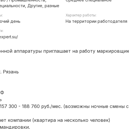
ециальности, Другие, разные
ы:
Характер работы:
очий день
На территории работодателя
ти:
expert.su/
онной аппаратуры приглашает на работу маркировщик
. Рязань
РФ
ь
т 157 300 - 188 760 руб./мес. (возможны ночные смены с
чет компании (квартира на несколько человек)
омандировки.