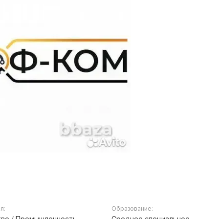
я:
Образование:
во / Промышленность,
Среднее специальное